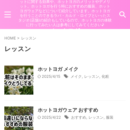
ットに関する効果や、ホットヨガのメリットやデメリ
ット。ホットヨガを行う時におすすめの服装、ホット
ヨガウェアなどについて紹介しています。ホットヨガ
を行うことのできるラバ・カルド・ロイブといったス
タジオ(店舗)の紹介もしているので、ホットヨガの体験
に行ってみたい人は参考にしてみてください♪
ホットヨガ
HOME
>
レッスン
レッスン
ホットヨガ メイク
2025/4/15
メイク
,
レッスン
,
化粧
ホットヨガウェア おすすめ
2025/4/22
おすすめ
,
レッスン
,
服装