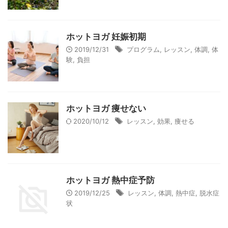
ホットヨガ 妊娠初期
2019/12/31
プログラム
,
レッスン
,
体調
,
体
験
,
負担
ホットヨガ 痩せない
2020/10/12
レッスン
,
効果
,
痩せる
ホットヨガ 熱中症予防
2019/12/25
レッスン
,
体調
,
熱中症
,
脱水症
状