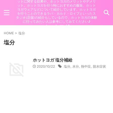
ットに関する効果や、ホットヨガのメリットやデメリ
ット。ホットヨガを行う時におすすめの服装、ホット
ヨガウェアなどについて紹介しています。ホットヨガ
を行うことのできるラバ・カルド・ロイブといったス
タジオ(店舗)の紹介もしているので、ホットヨガの体験
に行ってみたい人は参考にしてみてください♪
ホットヨガ
HOME
>
塩分
塩分
ホットヨガ 塩分補給
2020/10/22
塩分
,
水分
,
熱中症
,
脱水症状