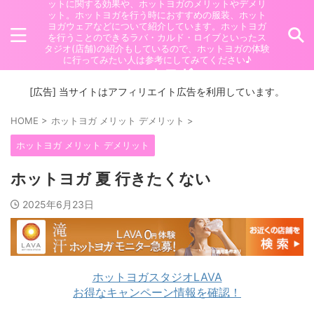
ットに関する効果や、ホットヨガのメリットやデメリ
ット。ホットヨガを行う時におすすめの服装、ホット
ヨガウェアなどについて紹介しています。ホットヨガ
を行うことのできるラバ・カルド・ロイブといったス
タジオ(店舗)の紹介もしているので、ホットヨガの体験
に行ってみたい人は参考にしてみてください♪
ホットヨガ
[広告] 当サイトはアフィリエイト広告を利用しています。
HOME
>
ホットヨガ メリット デメリット
>
ホットヨガ メリット デメリット
ホットヨガ 夏 行きたくない
2025年6月23日
ホットヨガスタジオLAVA
お得なキャンペーン情報を確認！