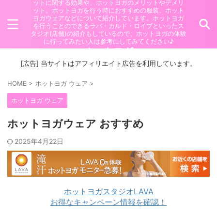
ットに関する効果や、ホットヨガのメリットやデメリ
ット。ホットヨガを行う時におすすめの服装、ホット
ヨガウェアなどについて紹介しています。ホットヨガ
を行うことのできるラバ・カルド・ロイブといったス
タジオ(店舗)の紹介もしているので、ホットヨガの体験
に行ってみたい人は参考にしてみてください♪
ホットヨガ
[広告] 当サイトはアフィリエイト広告を利用しています。
HOME
>
ホットヨガ ウェア
>
ホットヨガ ウェア
ホットヨガウェア おすすめ
2025年4月22日
ホットヨガスタジオLAVA
お得なキャンペーン情報を確認！