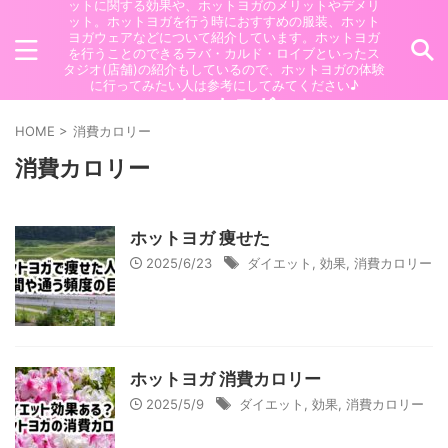
ットに関する効果や、ホットヨガのメリットやデメリ
ット。ホットヨガを行う時におすすめの服装、ホット
ヨガウェアなどについて紹介しています。ホットヨガ
を行うことのできるラバ・カルド・ロイブといったス
タジオ(店舗)の紹介もしているので、ホットヨガの体験
に行ってみたい人は参考にしてみてください♪
ホットヨガ
HOME
>
消費カロリー
消費カロリー
ホットヨガ 痩せた
2025/6/23
ダイエット
,
効果
,
消費カロリー
ホットヨガ 消費カロリー
2025/5/9
ダイエット
,
効果
,
消費カロリー